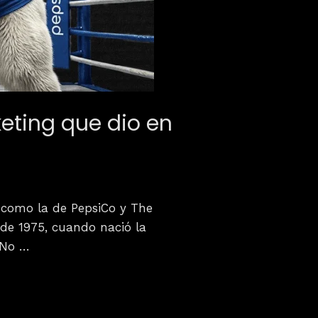
eting que dio en
s como la de PepsiCo y The
de 1975, cuando nació la
. No …